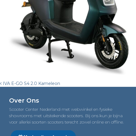
Post
IVA E-GO S4 2.0 Kameleon
navigation
Over Ons
Scooter Center Nederland met webwinkel en fysieke
showrooms met uitstekende scooters. Bij ons kun je bijna
voor allerlei soorten scooters terecht zowel online en offline.