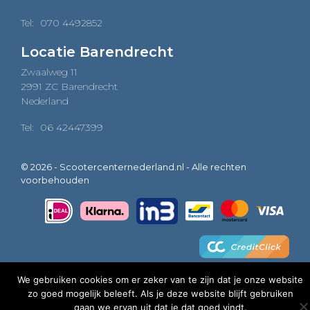
Tel:
070 4492852
Locatie Barendrecht
Zwaalweg 11
2991 ZC Barendrecht
Nederland
Tel:
06 42447399
© 2026 - Scootercenternederland.nl - Alle rechten
voorbehouden
We gebruiken cookies om er zeker van te zijn dat je onze website
zo goed mogelijk beleeft. Als je deze website blijft gebruiken
0
gaan we ervan uit dat je dat goed vindt.