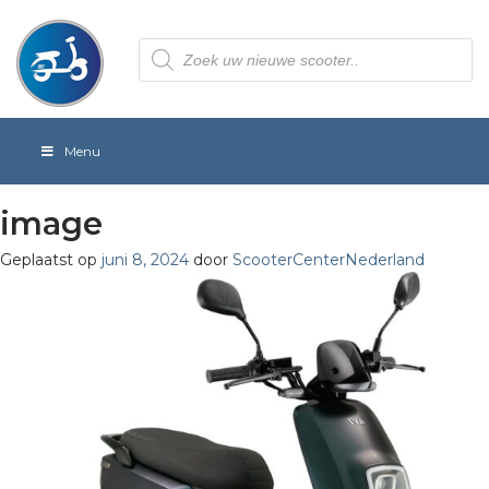
Producten
zoeken
Menu
image
Geplaatst op
juni 8, 2024
door
ScooterCenterNederland