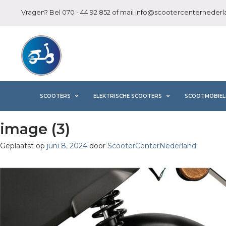
Vragen? Bel
070 - 44 92 852
of mail
info@scootercenternederla
SCOOTERS
ELEKTRISCHE SCOOTERS
SCOOTMOBIEL
image (3)
Geplaatst op
juni 8, 2024
door
ScooterCenterNederland