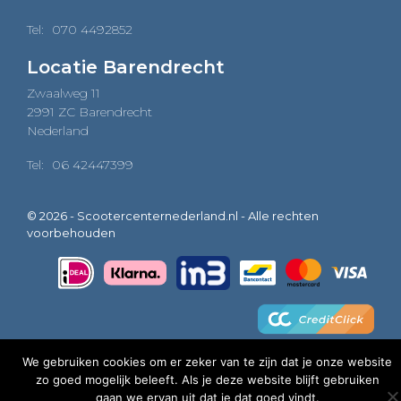
Tel:
070 4492852
Locatie Barendrecht
Zwaalweg 11
2991 ZC Barendrecht
Nederland
Tel:
06 42447399
© 2026 - Scootercenternederland.nl - Alle rechten
voorbehouden
We gebruiken cookies om er zeker van te zijn dat je onze website
zo goed mogelijk beleeft. Als je deze website blijft gebruiken
0
gaan we ervan uit dat je dat goed vindt.