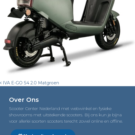
Post
IVA E-GO S4 2.0 Matgroen
navigation
Over Ons
Scooter Center Nederland met webwinkel en fysieke
showrooms met uitstekende scooters. Bij ons kun je bijna
voor allerlei soorten scooters terecht zowel online en offline.