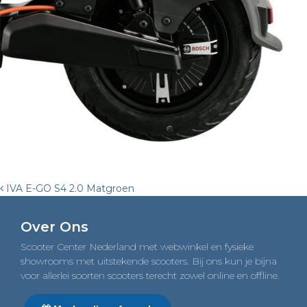
Post
IVA E-GO S4 2.0 Matgroen
navigation
Over Ons
Scooter Center Nederland met webwinkel en fysieke
showrooms met uitstekende scooters. Bij ons kun je bijna
voor allerlei soorten scooters terecht zowel online en offline.