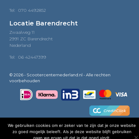
Tel:
070 4492852
Locatie Barendrecht
Zwaalweg 11
2991 ZC Barendrecht
Nederland
Tel:
06 42447399
© 2026 - Scootercenternederland.nl - Alle rechten
voorbehouden
We gebruiken cookies om er zeker van te zijn dat je onze website
zo goed mogelijk beleeft. Als je deze website blijft gebruiken
0
gaan we ervan uit dat je dat goed vindt.