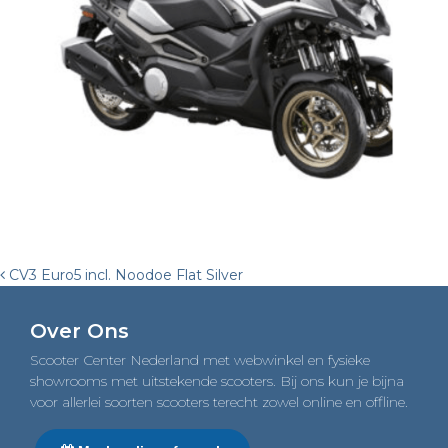
Post
CV3 Euro5 incl. Noodoe Flat Silver
navigation
Over Ons
Scooter Center Nederland met webwinkel en fysieke
showrooms met uitstekende scooters. Bij ons kun je bijna
voor allerlei soorten scooters terecht zowel online en offline.