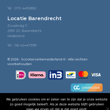
Tel:
070 4492852
Locatie Barendrecht
Zwaalweg 11
2991 ZC Barendrecht
Nederland
Tel:
06 42447399
© 2026 - Scootercenternederland.nl - Alle rechten
voorbehouden
We gebruiken cookies om er zeker van te zijn dat je onze website
zo goed mogelijk beleeft. Als je deze website blijft gebruiken
0
gaan we ervan uit dat je dat goed vindt.