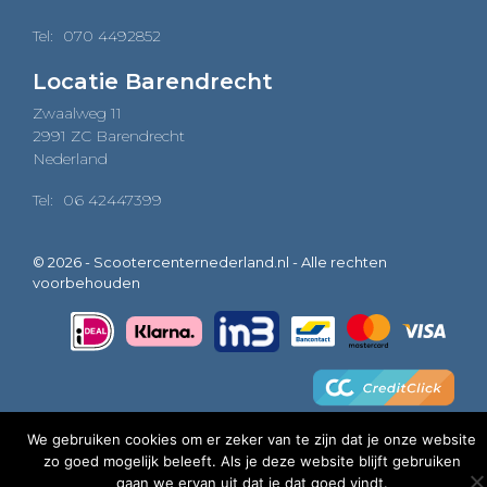
Tel:
070 4492852
Locatie Barendrecht
Zwaalweg 11
2991 ZC Barendrecht
Nederland
Tel:
06 42447399
© 2026 - Scootercenternederland.nl - Alle rechten
voorbehouden
We gebruiken cookies om er zeker van te zijn dat je onze website
zo goed mogelijk beleeft. Als je deze website blijft gebruiken
0
gaan we ervan uit dat je dat goed vindt.