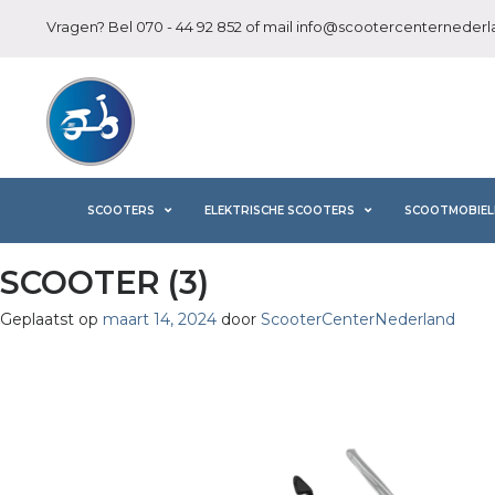
Vragen? Bel
070 - 44 92 852
of mail
info@scootercenternederla
SCOOTERS
ELEKTRISCHE SCOOTERS
SCOOTMOBIEL
SCOOTER (3)
Geplaatst op
maart 14, 2024
door
ScooterCenterNederland