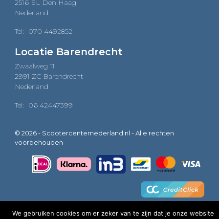
2516 EL Den Haag
Nederland
Tel:
070 4492852
Locatie Barendrecht
Zwaalweg 11
2991 ZC Barendrecht
Nederland
Tel:
06 42447399
© 2026 - Scootercenternederland.nl - Alle rechten
voorbehouden
We gebruiken cookies om er zeker van te zijn dat je onze website