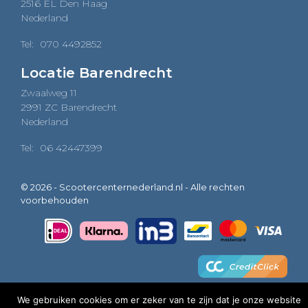
2516 EL Den Haag
Nederland
Tel:
070 4492852
Locatie Barendrecht
Zwaalweg 11
2991 ZC Barendrecht
Nederland
Tel:
06 42447399
© 2026 - Scootercenternederland.nl - Alle rechten
voorbehouden
We gebruiken cookies om er zeker van te zijn dat je onze website