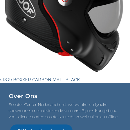
Post
RO9 BOXXER CARBON MATT BLACK
navigation
Over Ons
Scooter Center Nederland met webwinkel en fysieke
showrooms met uitstekende scooters. Bij ons kun je bijna
voor allerlei soorten scooters terecht zowel online en offline.