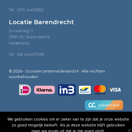
Tel:
070 4492852
Locatie Barendrecht
Zwaalweg 11
2991 ZC Barendrecht
Nederland
Tel:
06 42447399
© 2026 - Scootercenternederland.nl - Alle rechten
voorbehouden
We gebruiken cookies om er zeker van te zijn dat je onze website
zo goed mogelijk beleeft. Als je deze website blijft gebruiken
0
gaan we ervan uit dat je dat goed vindt.