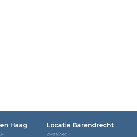
Den Haag
Locatie Barendrecht
184
Zwaalweg 11