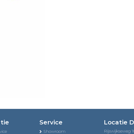
tie
Service
Locatie 
Rijswijkseweg 
vice
Showroom