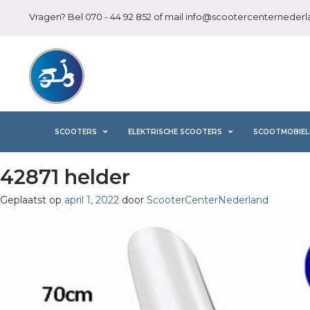
Vragen? Bel
070 - 44 92 852
of mail
info@scootercenternederla
SCOOTERS
ELEKTRISCHE SCOOTERS
SCOOTMOBIEL
42871 helder
Geplaatst op
april 1, 2022
door
ScooterCenterNederland