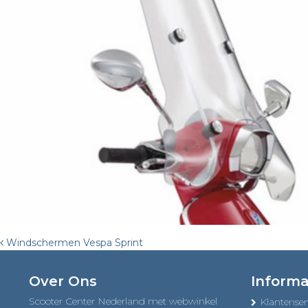
Post
Windschermen Vespa Sprint
navigation
Over Ons
Informa
Scooter Center Nederland met webwinkel
Klantenser