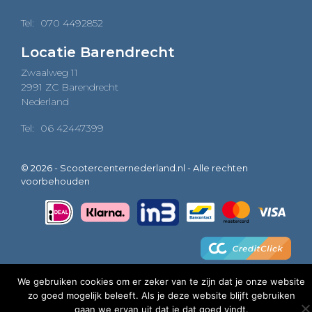
Tel:
070 4492852
Locatie Barendrecht
Zwaalweg 11
2991 ZC Barendrecht
Nederland
Tel:
06 42447399
© 2026 - Scootercenternederland.nl - Alle rechten
voorbehouden
We gebruiken cookies om er zeker van te zijn dat je onze website
zo goed mogelijk beleeft. Als je deze website blijft gebruiken
0
gaan we ervan uit dat je dat goed vindt.