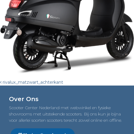
Post
rivalux_matzwart_achterkant
navigation
Over Ons
Scooter Center Nederland met webwinkel en fysieke
showrooms met uitstekende scooters. Bij ons kun je bijna
voor allerlei soorten scooters terecht zowel online en offline.