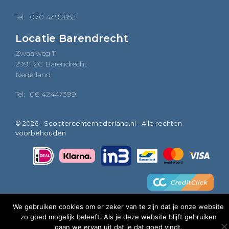
Tel:
070 4492852
Locatie Barendrecht
Zwaalweg 11
2991 ZC Barendrecht
Nederland
Tel:
06 42447399
© 2026 - Scootercenternederland.nl - Alle rechten
voorbehouden
We gebruiken cookies om er zeker van te zijn dat je onze website
zo goed mogelijk beleeft. Als je deze website blijft gebruiken
0
gaan we ervan uit dat je dat goed vindt.