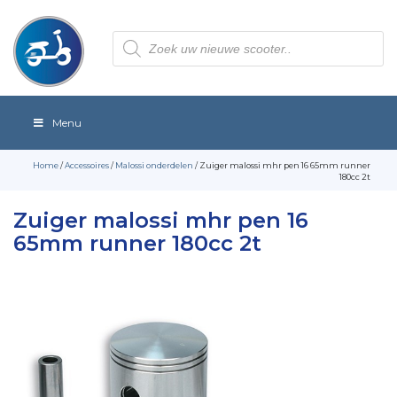
Producten
zoeken
Menu
Home
/
Accessoires
/
Malossi onderdelen
/ Zuiger malossi mhr pen 16 65mm runner
180cc 2t
Zuiger malossi mhr pen 16
65mm runner 180cc 2t