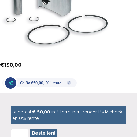
€
150,00
Of
3x €50,00
, 0% rente
of betaal
€ 50,00
in 3 termijnen zonder BKR-check
en 0% rente.
Bestellen!