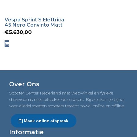
Vespa Sprint S Elettrica
45 Nero Convinto Matt
€
5.630,00
Over Ons
Scooter Center Nederland met webwinkel en fysieke
showrooms met uitstekende scooters. Bij ons kun je bijna
voor allerlei soorten scooters terecht zowel online en offline.
Maak online afspraak
Informatie