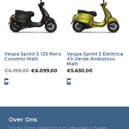
Vespa Sprint S 125 Nero
Vespa Sprint S Elettrica
Convinto Matt
45 Verde Ambizioso
Matt
Oorspronkelijke
Huidige
€
6.199,00
€
6.099,00
€
5.630,00
prijs
prijs
was:
is:
€6.199,00.
€6.099,00.
Over Ons
Scooter Center Nederland met webwinkel en fysieke