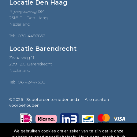
Locatie Den Haag
Rijswijkseweg 184
2516 EL Den Haag
Nederland
Tel:
070 4492852
Locatie Barendrecht
Zwaalweg 11
2991 ZC Barendrecht
Nederland
Tel:
06 42447399
© 2026 - Scootercenternederland.nl - Alle rechten
voorbehouden
We gebruiken cookies om er zeker van te zijn dat je onze