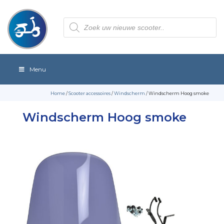
Producten
zoeken
Menu
Home
/
Scooter accessoires
/
Windscherm
/ Windscherm Hoog smoke
Windscherm Hoog smoke