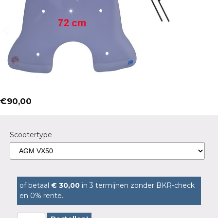
€
90,00
Scootertype
of betaal
€ 30,00
in 3 termijnen zonder BKR-check
en 0% rente.