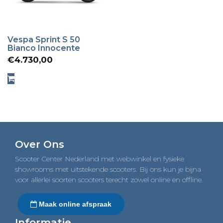
Vespa Sprint S 50
Bianco Innocente
€
4.730,00
Over Ons
Scooter Center Nederland met webwinkel en fysieke
showrooms met uitstekende scooters. Bij ons kun je bijna
voor allerlei soorten scooters terecht zowel online en offline.
Maak online afspraak
Informatie