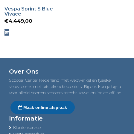
Vespa Sprint S Blue
Vivace
€
4.449,00
Over Ons
Scooter Center Nederland met webwinkel en fysieke
showrooms met uitstekende scooters. Bij ons kun je bijna
voor allerlei soorten scooters terecht zowel online en offline.
Maak online afspraak
Informatie
Klantenservice