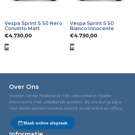
Vespa Sprint S 50 Nero
Vespa Sprint S 50
Convinto Matt
Bianco Innocente
€
4.730,00
€
4.730,00
Over Ons
Scooter Center Nederland met webwinkel en fysieke
showrooms met uitstekende scooters. Bij ons kun je bijna
voor allerlei soorten scooters terecht zowel online en offline.
Maak online afspraak
Informatie