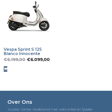
Vespa Sprint S 125
Bianco Innocente
Oorspronkelijke
Huidige
€
6.199,00
€
6.099,00
prijs
prijs
was:
is:
€6.199,00.
€6.099,00.
Over Ons
Scooter Center Nederland met webwinkel en fysieke