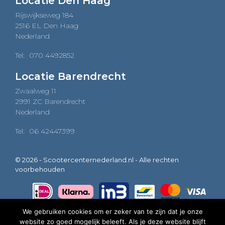
Locatie Den Haag
Rijswijkseweg 184
2516 EL Den Haag
Nederland
Tel:
070 4492852
Locatie Barendrecht
Zwaalweg 11
2991 ZC Barendrecht
Nederland
Tel:
06 42447399
© 2026 - Scootercenternederland.nl - Alle rechten
voorbehouden
We gebruiken cookies om er zeker van te zijn dat je onze
website zo goed mogelijk beleeft. Als je deze website blijft