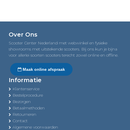
Over Ons
Scooter Center Nederland met webwinkel en fysieke
showrooms met uitstekende scooters. Bij ons kun je bijna
voor allerlei soorten scooters terecht zowel online en offline.
Maak online afspraak
Informatie
Klantenservice
Bestelprocedure
Bezorgen
Betaalmethoden
Retourneren
Contact
Algemene voorwaarden