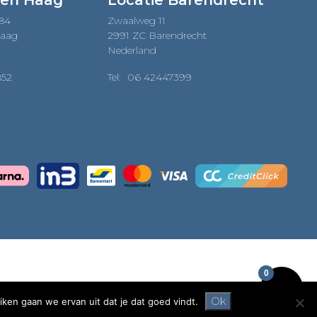
Den Haag
Locatie Barendrecht
184
Zwaalweg 11
Haag
2991 ZC Barendrecht
Nederland
852
Tel:
06 42447399
0
Ok
iken gaan we ervan uit dat je dat goed vindt.