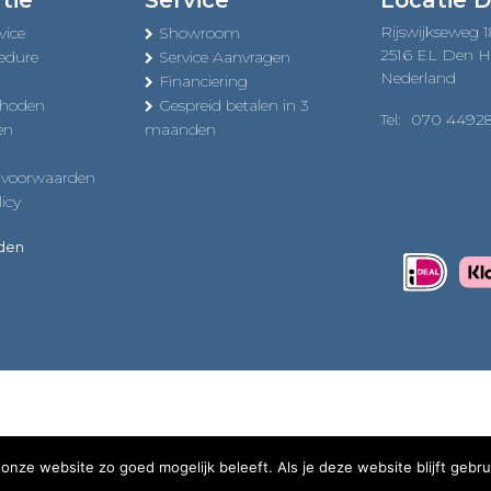
tie
Service
Locatie 
Rijswijkseweg 
vice
Showroom
2516 EL Den 
edure
Service Aanvragen
Nederland
Financiering
thoden
Gespreid betalen in 3
Tel:
070 4492
en
maanden
 voorwaarden
icy
uden
onze website zo goed mogelijk beleeft. Als je deze website blijft gebru