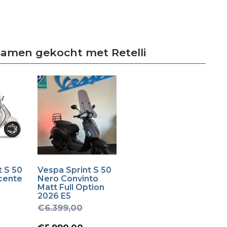
samen gekocht met Retelli
t S 50
Vespa Sprint S 50
cente
Nero Convinto
Matt Full Option
2026 E5
Oorspronkelijke
€
6.399,00
prijs
Huidige