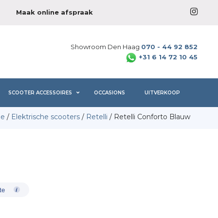
Maak online afspraak
Showroom Den Haag
070 - 44 92 852
+31 6 14 72 10 45
SCOOTER ACCESSOIRES
OCCASIONS
UITVERKOOP
e
/
Elektrische scooters
/
Retelli
/ Retelli Conforto Blauw
te