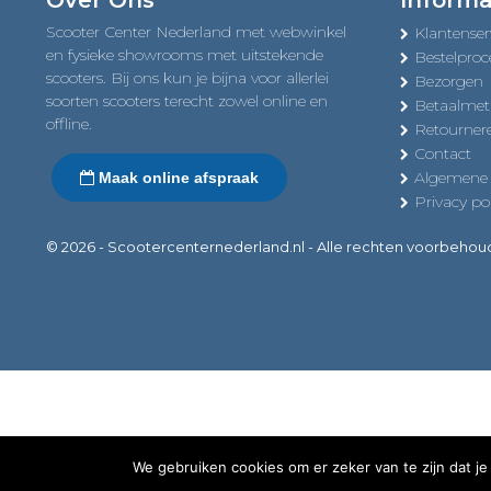
Over Ons
Informa
Scooter Center Nederland met webwinkel
Klantenser
en fysieke showrooms met uitstekende
Bestelproc
scooters. Bij ons kun je bijna voor allerlei
Bezorgen
soorten scooters terecht zowel online en
Betaalme
offline.
Retourner
Contact
Algemene
Maak online afspraak
Privacy pol
© 2026 - Scootercenternederland.nl - Alle rechten voorbeho
We gebruiken cookies om er zeker van te zijn dat je 