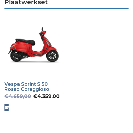
Plaatwerkset
Vespa Sprint S 50
Rosso Coraggioso
Oorspronkelijke
Huidige
€
4.659,00
€
4.359,00
prijs
prijs
was:
is:
€4.659,00.
€4.359,00.