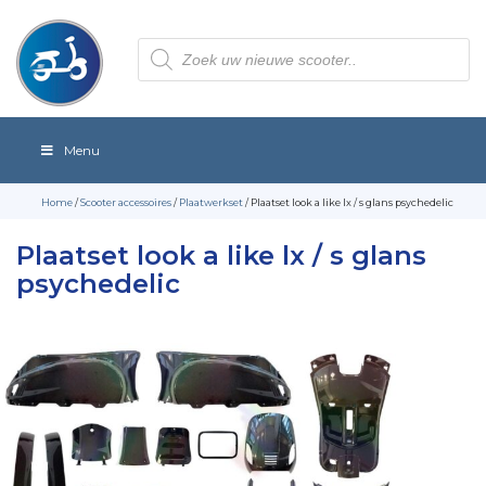
Producten
zoeken
Menu
Home
/
Scooter accessoires
/
Plaatwerkset
/ Plaatset look a like lx / s glans psychedelic
Plaatset look a like lx / s glans
psychedelic