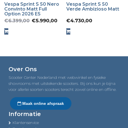
Vespa Sprint S 50 Nero
Vespa Sprint S 50
Convinto Matt Full
Verde Ambizioso Matt
Option 2026 E5
Oorspronkelijke
Huidige
€
6.399,00
€
5.990,00
€
4.730,00
prijs
prijs
was:
is:
€6.399,00.
€5.990,00.
Over Ons
Scooter Center Nederland met webwinkel en fysieke
showrooms met uitstekende scooters. Bij ons kun je bijna
voor allerlei soorten scooters terecht zowel online en offline.
Maak online afspraak
Informatie
Klantenservice