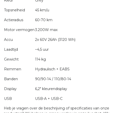
Kleur
Grey
Topsnelheid
45 km/u
Actieradius
60-70 km
Motor vermogen
3.200W max
Accu
2x 60V 26Ah (3120 Wh)
Laadtijd
~4,5 uur
Gewicht
114 kg
Remmen
Hydraulisch + EABS
Banden
90/90-14 / 110/80-14
Display
6,2″ kleurendisplay
USB
USB-A + USB-C
Heb je vragen over de beschrijving of specificaties van onze