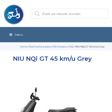
Producten
zoeken
Menu
Home
/
Elektrische scooters
/
NIU Scooters
/
NQI
/ NIU NQi GT 45 km/u Grey
NIU NQi GT 45 km/u Grey