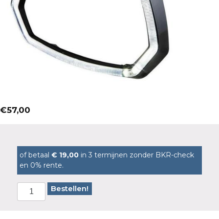
€
57,00
of betaal
€ 19,00
in 3 termijnen zonder BKR-check
en 0% rente.
Bestellen!