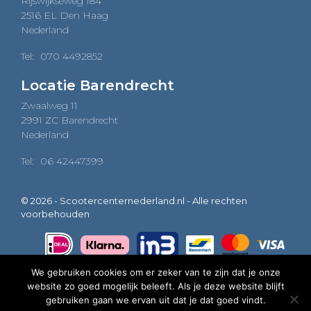
Rijswijkseweg 184
2516 EL Den Haag
Nederland
Tel:
070 4492852
Locatie Barendrecht
Zwaalweg 11
2991 ZC Barendrecht
Nederland
Tel:
06 42447399
© 2026 - Scootercenternederland.nl - Alle rechten
voorbehouden
We gebruiken cookies om er zeker van te zijn dat je onze
website zo goed mogelijk beleeft. Als je deze website blijft
0
gebruiken gaan we ervan uit dat je dat goed vindt.