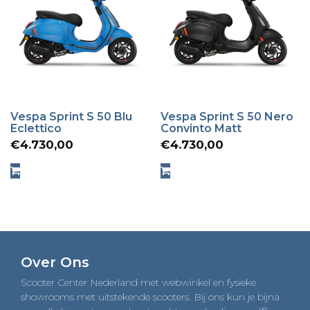
Vespa Sprint S 50 Blu
Vespa Sprint S 50 Nero
Eclettico
Convinto Matt
€
4.730,00
€
4.730,00
Over Ons
Scooter Center Nederland met webwinkel en fysieke
showrooms met uitstekende scooters. Bij ons kun je bijna