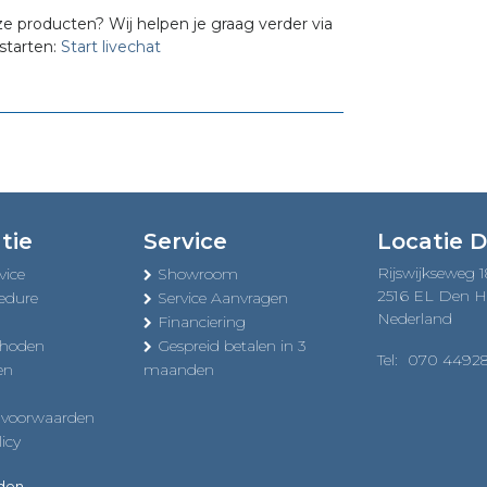
ze producten? Wij helpen je graag verder via
starten:
Start livechat
tie
Service
Locatie 
Rijswijkseweg 
vice
Showroom
2516 EL Den 
edure
Service Aanvragen
Nederland
Financiering
thoden
Gespreid betalen in 3
Tel:
070 4492
en
maanden
 voorwaarden
icy
uden