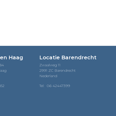
Den Haag
Locatie Barendrecht
184
Zwaalweg 11
Haag
2991 ZC Barendrecht
Nederland
852
Tel:
06 42447399