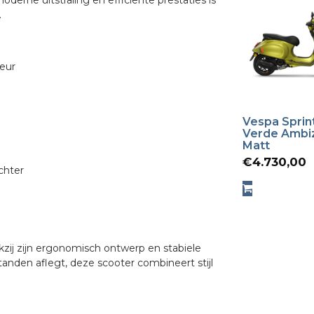
oderne uitstraling en efficiënte prestaties is
.
teur
Vespa Sprin
Verde Ambi
Matt
€
4.730,00
chter
kzij zijn ergonomisch ontwerp en stabiele
tanden aflegt, deze scooter combineert stijl