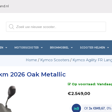
nd.nl
Producten
zoeken
EN
MOTORSCOOTER
BROMMOBIEL
SCOOTER HELMEN
Home
/
Kymco Scooters
/
Kymco Agility FR Lan
km 2026 Oak Metallic
Op voorraad: Vandaag 
€
2.549,00
Of
3x €849,67
, 0%