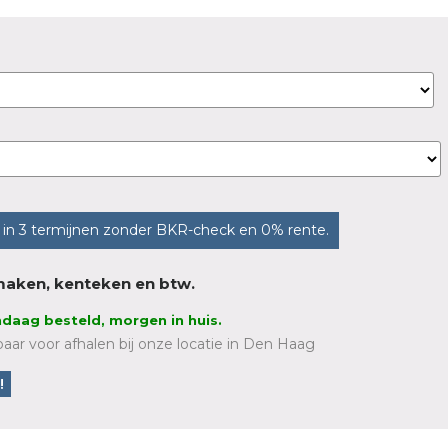
in 3 termijnen zonder BKR-check en 0% rente.
r maken, kenteken en btw.
daag besteld, morgen in huis.
aar voor afhalen bij onze locatie in Den Haag
!