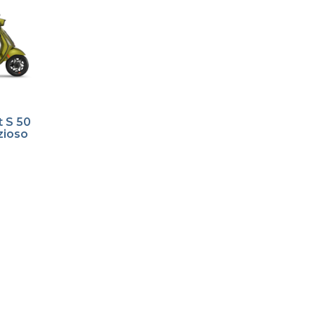
t S 50
zioso