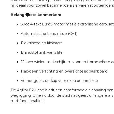
stadsscooter, ontworpen voor dagelijks gebruik.
Met zijn m
hij ideaal voor zowel beginnende als ervaren scooterrijders
Belangrijkste kenmerken:
50cc 4-takt Euro5-motor met elektronische carbura
Automatische transmissie (CVT)
Elektrische en kickstart
Brandstoftank van 5 liter
12-inch wielen met schijfrem voor en trommelrem a
Halogeen verlichting en overzichtelijk dashboard
Verhoogde stuurkap voor extra beenruimte
De Agility FR Lang biedt een comfortabele rijervaring dan
wegligging.
Of je nu door de stad navigeert of langere afs
met functionaliteit.