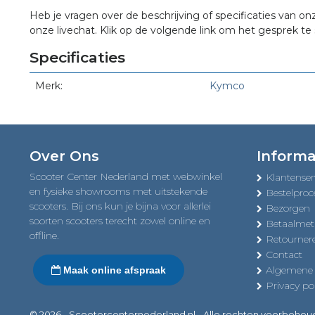
Heb je vragen over de beschrijving of specificaties van on
onze livechat. Klik op de volgende link om het gesprek te 
Specificaties
Merk:
Kymco
Over Ons
Informa
Scooter Center Nederland met webwinkel
Klantenser
en fysieke showrooms met uitstekende
Bestelproc
scooters. Bij ons kun je bijna voor allerlei
Bezorgen
soorten scooters terecht zowel online en
Betaalme
offline.
Retourner
Contact
Algemene
Maak online afspraak
Privacy pol
© 2026 - Scootercenternederland.nl - Alle rechten voorbeho