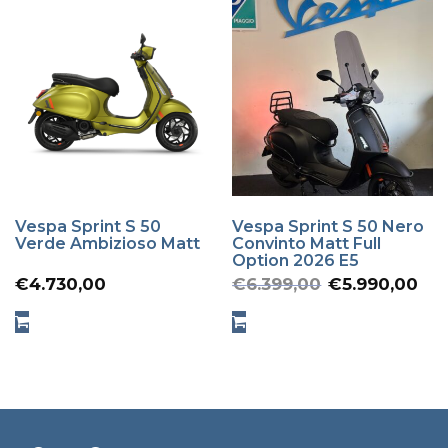
Vespa Sprint S 50
Vespa Sprint S 50 Nero
Verde Ambizioso Matt
Convinto Matt Full
Option 2026 E5
Oorspron
Hu
€
4.730,00
€
6.399,00
€
5.990,00
prijs
pr
was:
is:
€6.399,00
€5