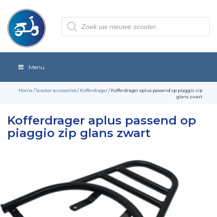
Producten
zoeken
Menu
Home
/
Scooter accessoires
/
Kofferdrager
/ Kofferdrager aplus passend op piaggio zip
glans zwart
Kofferdrager aplus passend op
piaggio zip glans zwart