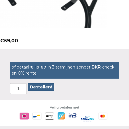
€
59,00
of betaal
€ 19,67
in 3 termijnen zonder BKR-check
en 0% rente.
Bestellen!
Veilig betalen met