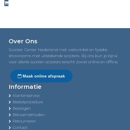
Over Ons
Scooter Center Nederland met webwinkel en fysieke
showrooms met uitstekende scooters. Bij ons kun je bijna
voor allerlei soorten scooters terecht zowel online en offline.
Maak online afspraak
Informatie
Klantenservice
Bestelprocedure
Bezorgen
Betaalmethoden
Retourneren
Contact