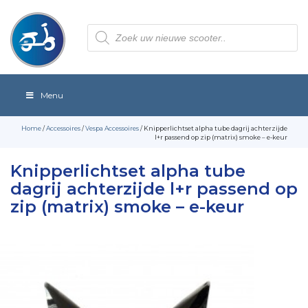
Producten
zoeken
Menu
Home
/
Accessoires
/
Vespa Accessoires
/ Knipperlichtset alpha tube dagrij achterzijde
l+r passend op zip (matrix) smoke – e-keur
Knipperlichtset alpha tube
dagrij achterzijde l+r passend op
zip (matrix) smoke – e-keur