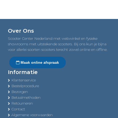
Over Ons
Scooter Center Nederland met webwinkel en fysieke
showrooms met uitstekende scooters. Bij ons kun je bijna
voor allerlei soorten scooters terecht zowel online en offline.
Maak online afspraak
Informatie
Klantenservice
Bestelprocedure
Bezorgen
Betaalmethoden
Retourneren
Contact
Algemene voorwaarden