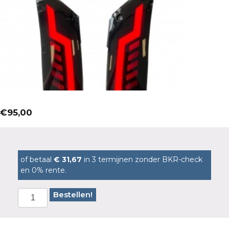
€
95,00
of betaal
€ 31,67
in 3 termijnen zonder BKR-check
en 0% rente.
Bestellen!