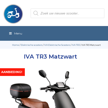
Producten
zoeken
Menu
Home
/
Elektrische scooters
/
IVA Elektrische Scooters
/
IVA TR3
/ IVA TR3 Matzwart
IVA TR3 Matzwart
AANBIEDING!