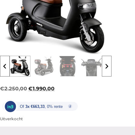
Oorspronkelijke
Huidige
€
2.250,00
€
1.990,00
prijs
prijs
was:
is:
Of
3x €663,33
, 0% rente
€2.250,00.
€1.990,00.
Uitverkocht