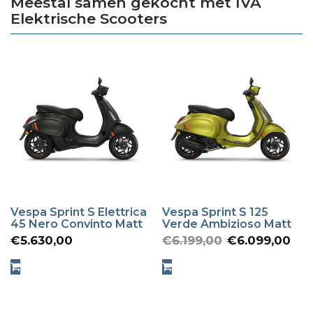
Meestal samen gekocht met IVA
Elektrische Scooters
Vespa Sprint S Elettrica
Vespa Sprint S 125
45 Nero Convinto Matt
Verde Ambizioso Matt
Oorspronk
Hu
€
5.630,00
€
6.199,00
€
6.099,00
prijs
pr
was:
is: