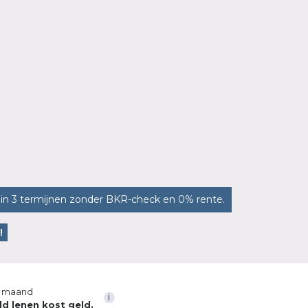
in 3 termijnen zonder BKR-check en 0% rente.
!
 maand
i
ld lenen kost geld.