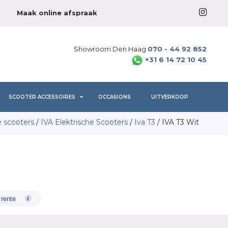
Maak online afspraak
Showroom Den Haag
070 - 44 92 852
+31 6 14 72 10 45
SCOOTER ACCESSOIRES
OCCASIONS
UITVERKOOP
e scooters
/
IVA Elektrische Scooters
/
Iva T3
/ IVA T3 Wit
 rente