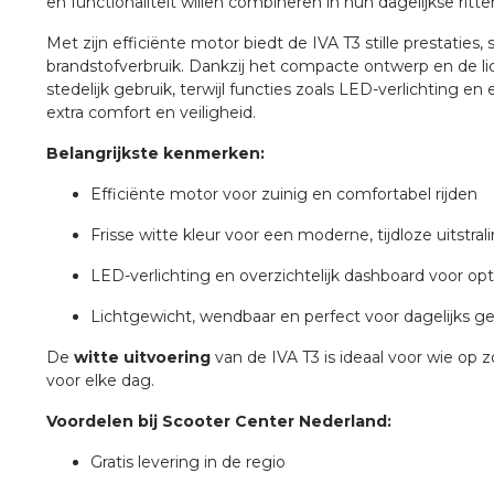
en functionaliteit willen combineren in hun dagelijkse ritte
Met zijn efficiënte motor biedt de IVA T3 stille prestaties,
brandstofverbruik. Dankzij het compacte ontwerp en de lic
stedelijk gebruik, terwijl functies zoals LED-verlichting en
extra comfort en veiligheid.
Belangrijkste kenmerken:
Efficiënte motor voor zuinig en comfortabel rijden
Frisse witte kleur voor een moderne, tijdloze uitstral
LED-verlichting en overzichtelijk dashboard voor o
Lichtgewicht, wendbaar en perfect voor dagelijks ge
De
witte uitvoering
van de IVA T3 is ideaal voor wie op z
voor elke dag.
Voordelen bij Scooter Center Nederland:
Gratis levering in de regio