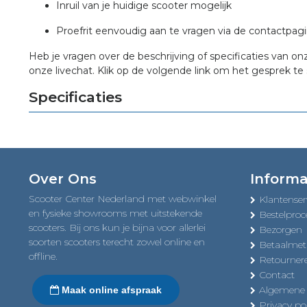
Inruil van je huidige scooter mogelijk
Proefrit eenvoudig aan te vragen via de contactpag
Heb je vragen over de beschrijving of specificaties van on
onze livechat. Klik op de volgende link om het gesprek te 
Specificaties
Over Ons
Informa
Scooter Center Nederland met webwinkel
Klantenser
en fysieke showrooms met uitstekende
Bestelproc
scooters. Bij ons kun je bijna voor allerlei
Bezorgen
soorten scooters terecht zowel online en
Betaalme
offline.
Retourner
Contact
Algemene
Maak online afspraak
Privacy pol