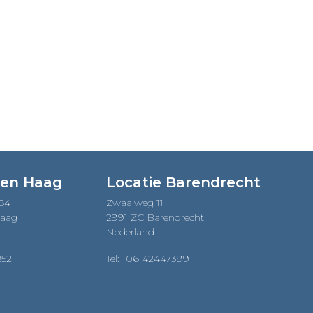
Den Haag
Locatie Barendrecht
184
Zwaalweg 11
Haag
2991 ZC Barendrecht
Nederland
852
Tel:
06 42447399