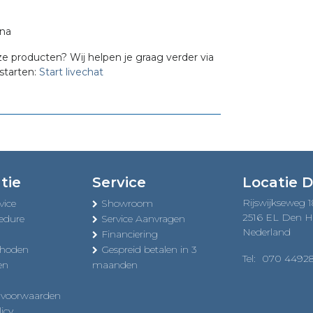
ina
ze producten? Wij helpen je graag verder via
starten:
Start livechat
tie
Service
Locatie 
Rijswijkseweg 
vice
Showroom
2516 EL Den 
edure
Service Aanvragen
Nederland
Financiering
thoden
Gespreid betalen in 3
Tel:
070 4492
en
maanden
 voorwaarden
icy