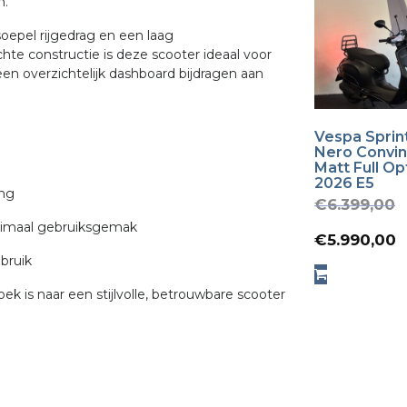
n.
 soepel rijgedrag en een laag
hte constructie is deze scooter ideaal voor
 een overzichtelijk dashboard bijdragen aan
Vespa Sprin
Nero Convi
Matt Full Op
2026 E5
ing
€
6.399,00
ptimaal gebruiksgemak
p
€
5.990,00
bruik
p
oek is naar een stijlvolle, betrouwbare scooter
€
i