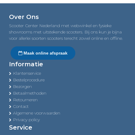
Over Ons
Scooter Center Nederland met webwinkel en fysieke
showrooms met uitstekende scooters. Bij ons kun je bijna
voor allerlei soorten scooters terecht zowel online en offline.
Maak online afspraak
Informatie
Klantenservice
Bestelprocedure
Bezorgen
Betaalmethoden
Retourneren
Contact
Algemene voorwaarden
Privacy policy
Service