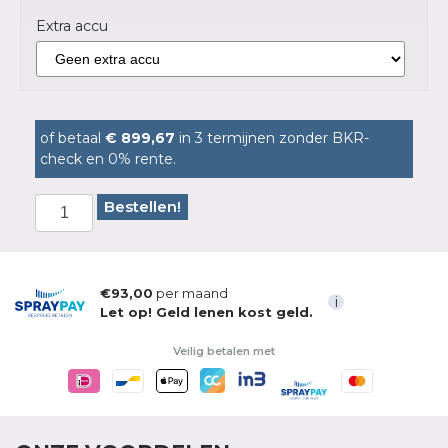
Extra accu
of betaal
€ 899,67
in 3 termijnen zonder BKR-
check en 0% rente.
Bestellen!
€93,00
per maand
i
Let op! Geld lenen kost geld.
Veilig betalen met