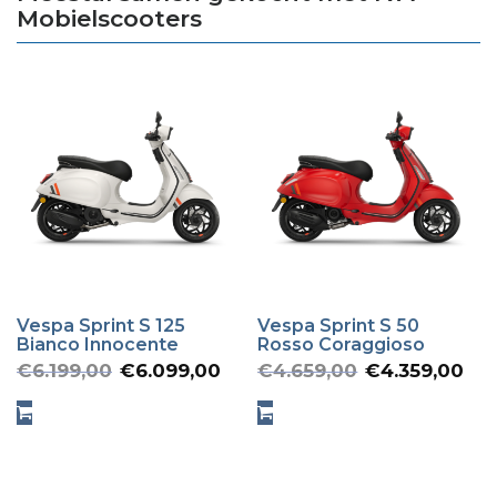
Mobielscooters
Vespa Sprint S 125
Vespa Sprint S 50
Bianco Innocente
Rosso Coraggioso
Oorspronkelijke
Huidige
Oorspron
Hu
€
6.199,00
€
6.099,00
€
4.659,00
€
4.359,00
prijs
prijs
prijs
pr
was:
is:
was:
is:
€6.199,00.
€6.099,00.
€4.659,0
€4