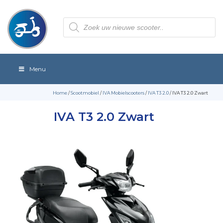
Producten
zoeken
Menu
Home
/
Scootmobiel
/
IVA Mobielscooters
/
IVA T3 2.0
/ IVA T3 2.0 Zwart
IVA T3 2.0 Zwart