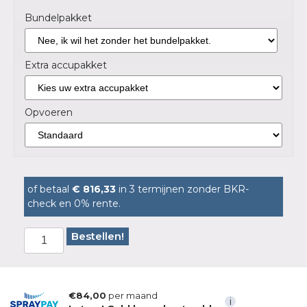
Bundelpakket
Extra accupakket
Opvoeren
of betaal
€ 816,33
in 3 termijnen zonder BKR-
check en 0% rente.
Bestellen!
€84,00
per maand
i