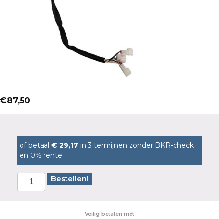
€
87,50
of betaal
€ 29,17
in 3 termijnen zonder BKR-check
en 0% rente.
Bestellen!
Veilig betalen met