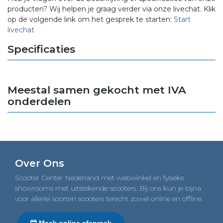
producten? Wij helpen je graag verder via onze livechat. Klik
op de volgende link om het gesprek te starten:
Start
livechat
Specificaties
Meestal samen gekocht met IVA
onderdelen
Over Ons
Scooter Center Nederland met webwinkel en fysieke
showrooms met uitstekende scooters. Bij ons kun je bijna
voor allerlei soorten scooters terecht zowel online en offline.