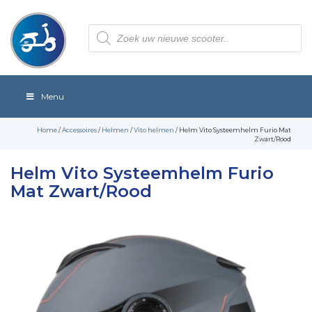
Producten
zoeken
Menu
Home
/
Accessoires
/
Helmen
/
Vito helmen
/ Helm Vito Systeemhelm Furio Mat
Zwart/Rood
Helm Vito Systeemhelm Furio
Mat Zwart/Rood