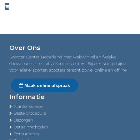
Over Ons
Scooter Center Nederland met webwinkel en fysieke
showrooms met uitstekende scooters. Bij ons kun je bijna
voor allerlei soorten scooters terecht zowel online en offline.
Maak online afspraak
Informatie
Klantenservice
Bestelprocedure
Bezorgen
Betaalmethoden
Retourneren