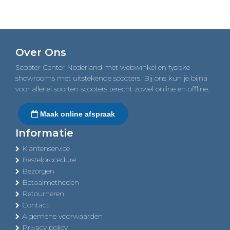
Over Ons
Scooter Center Nederland met webwinkel en fysieke
showrooms met uitstekende scooters. Bij ons kun je bijna
voor allerlei soorten scooters terecht zowel online en offline.
Maak online afspraak
Informatie
Klantenservice
Bestelprocedure
Bezorgen
Betaalmethoden
Retourneren
Contact
Algemene voorwaarden
Privacy policy