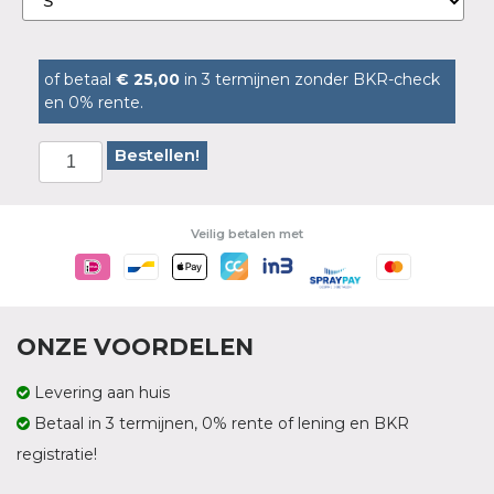
of betaal
€ 25,00
in 3 termijnen zonder BKR-check
en 0% rente.
Bestellen!
Veilig betalen met
ONZE VOORDELEN
Levering aan huis
Betaal in 3 termijnen, 0% rente of lening en BKR
registratie!