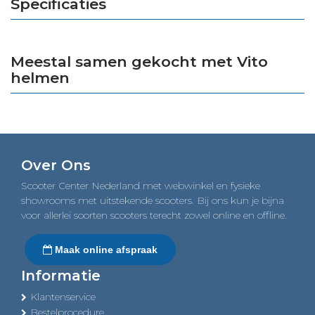
Specificaties
Meestal samen gekocht met Vito
helmen
Over Ons
Scooter Center Nederland met webwinkel en fysieke
showrooms met uitstekende scooters. Bij ons kun je bijna
voor allerlei soorten scooters terecht zowel online en offline.
Maak online afspraak
Informatie
Klantenservice
Bestelprocedure