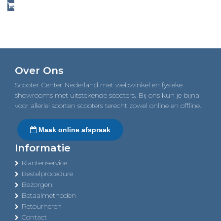
prijs
prijs
was:
is:
€6.199,00.
€6.099,00.
Over Ons
Scooter Center Nederland met webwinkel en fysieke
showrooms met uitstekende scooters. Bij ons kun je bijna
voor allerlei soorten scooters terecht zowel online en offline.
Maak online afspraak
Informatie
Klantenservice
Bestelprocedure
Bezorgen
Betaalmethoden
Retourneren
Contact