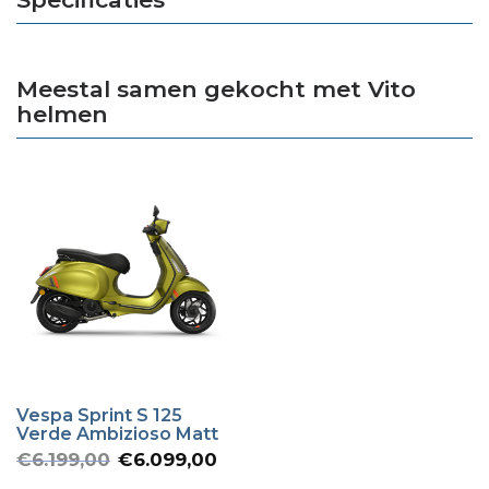
Meestal samen gekocht met Vito
helmen
Vespa Sprint S 125
Verde Ambizioso Matt
Oorspronkelijke
Huidige
€
6.199,00
€
6.099,00