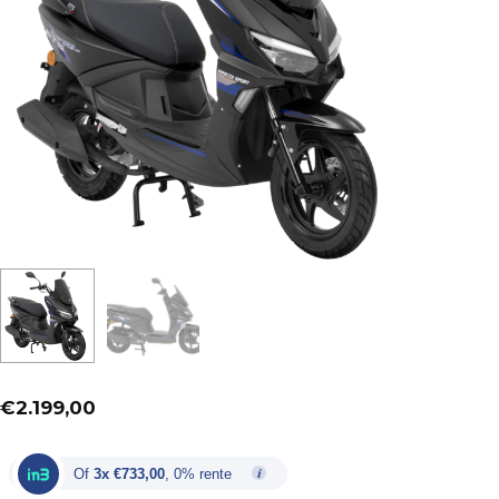
€
2.199,00
Of
3x €733,00
, 0% rente