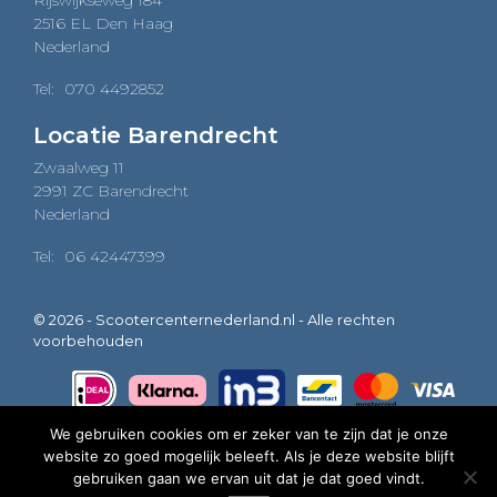
Rijswijkseweg 184
2516 EL Den Haag
Nederland
Tel:
070 4492852
Locatie Barendrecht
Zwaalweg 11
2991 ZC Barendrecht
Nederland
Tel:
06 42447399
© 2026 - Scootercenternederland.nl - Alle rechten
voorbehouden
We gebruiken cookies om er zeker van te zijn dat je onze
website zo goed mogelijk beleeft. Als je deze website blijft
0
gebruiken gaan we ervan uit dat je dat goed vindt.