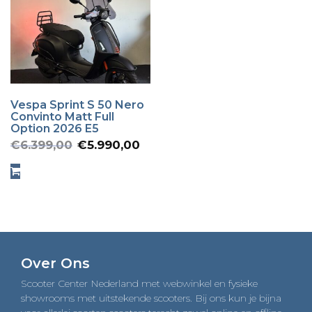
Vespa Sprint S 50 Nero
Convinto Matt Full
Option 2026 E5
Oorspronkelijke
Huidige
€
6.399,00
€
5.990,00
prijs
prijs
was:
is:
€6.399,00.
€5.990,00.
Over Ons
Scooter Center Nederland met webwinkel en fysieke
showrooms met uitstekende scooters. Bij ons kun je bijna