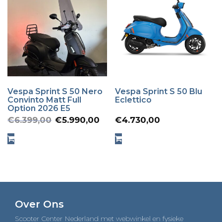
Vespa Sprint S 50 Nero
Vespa Sprint S 50 Blu
Convinto Matt Full
Eclettico
Option 2026 E5
Oorspronkelijke
Huidige
€
6.399,00
€
5.990,00
€
4.730,00
prijs
prijs
was:
is:
€6.399,00.
€5.990,00.
Over Ons
Scooter Center Nederland met webwinkel en fysieke