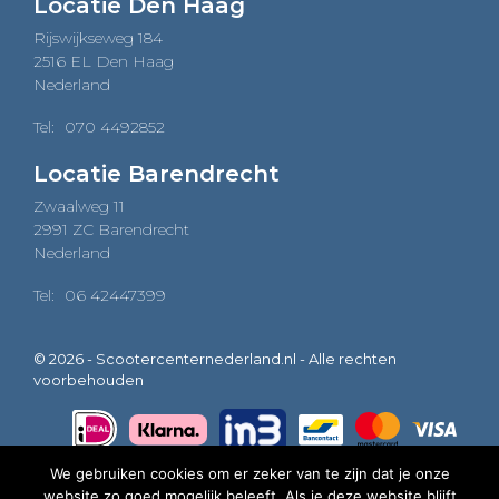
Locatie Den Haag
Rijswijkseweg 184
2516 EL Den Haag
Nederland
Tel:
070 4492852
Locatie Barendrecht
Zwaalweg 11
2991 ZC Barendrecht
Nederland
Tel:
06 42447399
© 2026 - Scootercenternederland.nl - Alle rechten
voorbehouden
We gebruiken cookies om er zeker van te zijn dat je onze
website zo goed mogelijk beleeft. Als je deze website blijft