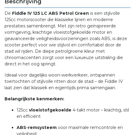
Beschrijving
De
Fiddle IV 125 LC ABS Petrol Green
is een stijlvolle
125cc motorscooter die klassieke lijnen en moderne
prestaties samenbrengt. Met zijn retro geïnspireerde
vormgeving, krachtige vloeistofgekoelde motor en
geavanceerde veiligheidsvoorzieningen zoals ABS, is deze
scooter perfect voor wie stijlvol en comfortabel door de
stad wil rijden. De diepe petrolgroene kleur met
chroomaccenten zorgt voor een luxueuze uitstraling die
direct in het oog springt.
Ideaal voor dagelijks woon-werkverkeer, ontspannen
toertochten of stijlvolle ritten door de stad – de Fiddle IV
laat zien dat klassiek en eigentijds prima samengaan.
Belangrijkste kenmerken:
125cc
vloeistofgekoelde
4-takt motor – krachtig, stil
en efficiënt
ABS-remsysteem
voor maximale remcontrole en
veiligheid