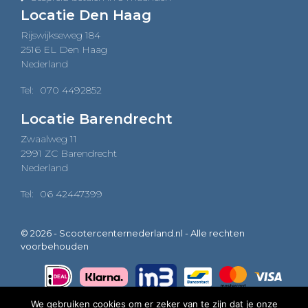
Locatie Den Haag
Rijswijkseweg 184
2516 EL Den Haag
Nederland
Tel:
070 4492852
Locatie Barendrecht
Zwaalweg 11
2991 ZC Barendrecht
Nederland
Tel:
06 42447399
© 2026 - Scootercenternederland.nl - Alle rechten
voorbehouden
We gebruiken cookies om er zeker van te zijn dat je onze