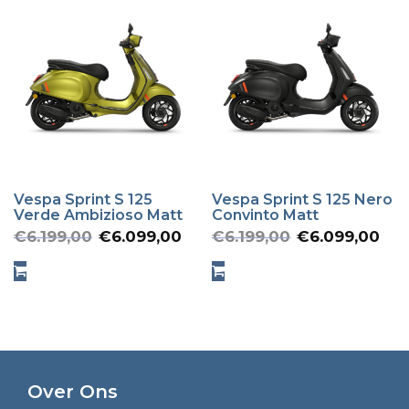
Vespa Sprint S 125
Vespa Sprint S 125 Nero
Verde Ambizioso Matt
Convinto Matt
Oorspronkelijke
Huidige
Oorspronk
Hu
€
6.199,00
€
6.099,00
€
6.199,00
€
6.099,00
prijs
prijs
prijs
pr
was:
is:
was:
is:
€6.199,00.
€6.099,00.
€6.199,00
€6
Over Ons