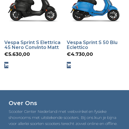
Vespa Sprint S Elettrica
Vespa Sprint S 50 Blu
45 Nero Convinto Matt
Eclettico
€
5.630,00
€
4.730,00
Over Ons
Scooter Center Nederland met webwinkel en fysieke
showrooms met uitstekende scooters. Bij ons kun je bijna
voor allerlei soorten scooters terecht zowel online en offline.