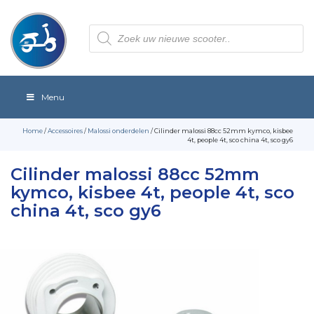
Producten
zoeken
Menu
Home
/
Accessoires
/
Malossi onderdelen
/ Cilinder malossi 88cc 52mm kymco, kisbee
4t, people 4t, sco china 4t, sco gy6
Cilinder malossi 88cc 52mm
kymco, kisbee 4t, people 4t, sco
china 4t, sco gy6