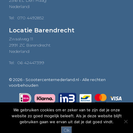
2516 EL Den Haag
Nederland
Tel:
070 4492852
Locatie Barendrecht
Zwaalweg 11
2991 ZC Barendrecht
Nederland
Tel:
06 42447399
© 2026 - Scootercenternederland.nl - Alle rechten
voorbehouden
We gebruiken cookies om er zeker van te zijn dat je onze
website zo goed mogelijk beleeft. Als je deze website blijft
0
gebruiken gaan we ervan uit dat je dat goed vindt.
Ok