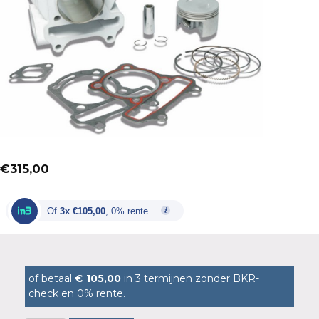
€
315,00
Of
3x €105,00
, 0% rente
of betaal
€ 105,00
in 3 termijnen zonder BKR-
check en 0% rente.