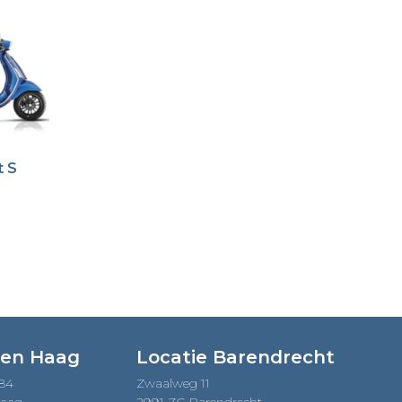
t S
Den Haag
Locatie Barendrecht
184
Zwaalweg 11