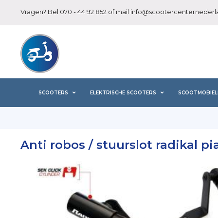
Vragen? Bel
070 - 44 92 852
of mail
info@scootercenternederla
SCOOTERS
ELEKTRISCHE SCOOTERS
SCOOTMOBIEL
Anti robos / stuurslot radikal pi