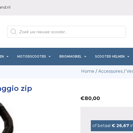
nd.nl
Producten
zoeken
EN
MOTORSCOOTER
BROMMOBIEL
SCOOTER HELMEN
Home
/
Accessoires
/
Ve
aggio zip
€
80,00
of betaal
€ 26,67
i