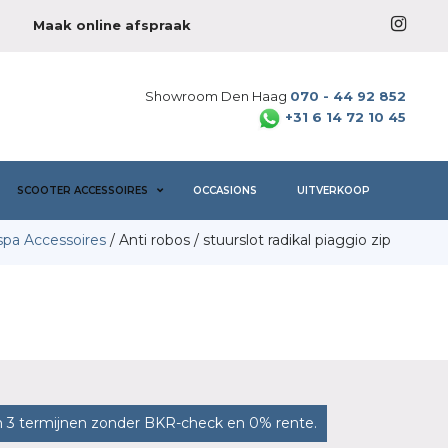
Maak online afspraak
Showroom Den Haag
070 - 44 92 852
+31 6 14 72 10 45
SCOOTER ACCESSOIRES
OCCASIONS
UITVERKOOP
spa Accessoires
/ Anti robos / stuurslot radikal piaggio zip
n 3 termijnen zonder BKR-check en 0% rente.