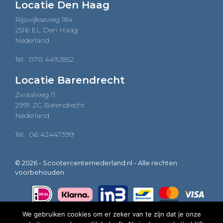
Locatie Den Haag
Rijswijkseweg 184
2516 EL Den Haag
Nederland
Tel:
070 4492852
Locatie Barendrecht
Zwaalweg 11
2991 ZC Barendrecht
Nederland
Tel:
06 42447399
© 2026 - Scootercenternederland.nl - Alle rechten
voorbehouden
We gebruiken cookies om er zeker van te zijn dat je onze