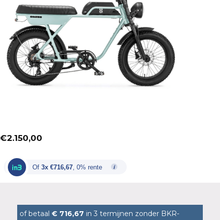
€
2.150,00
Of
3x €716,67
, 0% rente
of betaal
€ 716,67
in 3 termijnen zonder BKR-