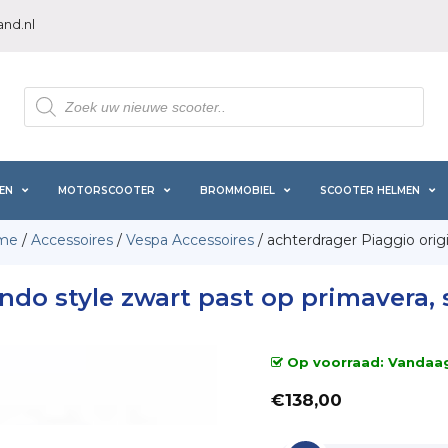
nd.nl
Producten
zoeken
EN
MOTORSCOOTER
BROMMOBIEL
SCOOTER HELMEN
me
/
Accessoires
/
Vespa Accessoires
/ achterdrager Piaggio orig
ndo style zwart past op primavera, 
Op voorraad: Vandaag 
€
138,00