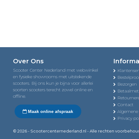
Over Ons
Informa
Scooter Center Nederland met webwinkel
Klantenser
en fysieke showrooms met uitstekende
Bestelproc
scooters. Bij ons kun je bijna voor allerlei
Bezorgen
soorten scooters terecht zowel online en
Betaalme
offline.
Retourner
Contact
Algemene
Maak online afspraak
Privacy pol
© 2026 - Scootercenternederland.nl - Alle rechten voorbeho