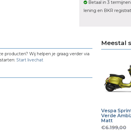
Betaal in 3 termijnen
lening en BKR registrat
Meestal 
ze producten? Wij helpen je graag verder via
starten:
Start livechat
Vespa Sprint
Verde Ambi
Matt
O
€
6.199,00