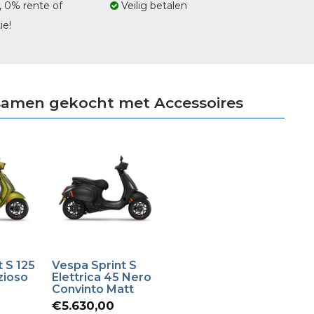
, 0% rente of
Veilig betalen
ie!
samen gekocht met Accessoires
 S 125
Vespa Sprint S
zioso
Elettrica 45 Nero
Convinto Matt
orspronkelijke
€
5.630,00