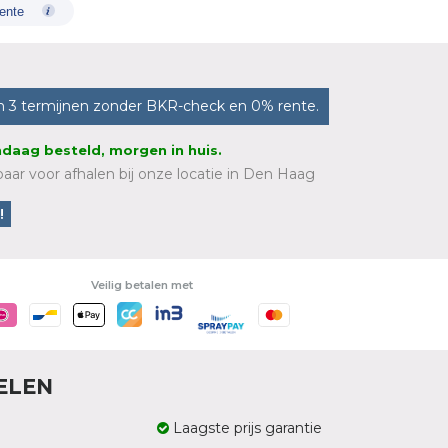
ente
n 3 termijnen zonder BKR-check en 0% rente.
daag besteld, morgen in huis.
aar voor afhalen bij onze locatie in Den Haag
!
Veilig betalen met
ELEN
Laagste prijs garantie