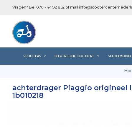
Vragen? Bel
070 - 44 92 852
of mail
info@scootercenternederla
SCOOTERS
ELEKTRISCHE SCOOTERS
SCOOTMOBIEL
Ho
achterdrager Piaggio origineel I
1b010218