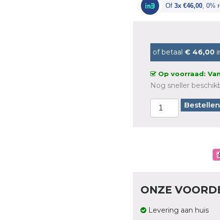
Of
3x €46,00
, 0% r
of betaal
€ 46,00
i
Op voorraad: Van
Nog sneller beschikb
Bestellen
ONZE VOORD
Levering aan huis