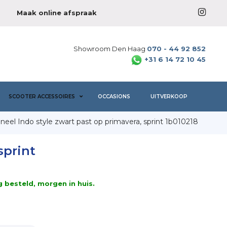
Maak online afspraak
Showroom Den Haag
070 - 44 92 852
+31 6 14 72 10 45
SCOOTER ACCESSOIRES
OCCASIONS
UITVERKOOP
ineel Indo style zwart past op primavera, sprint 1b010218
sprint
besteld, morgen in huis.