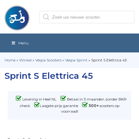
Producten
zoeken
Menu
Home
»
Winkel
»
Vespa Scooters
»
Vespa Sprint
»
Sprint S Elettrica 45
Sprint S Elettrica 45
Levering in Heel NL
Betaal in 3 maanden zonder BKR
check
Laagste prijs garantie
500+
scooters op
voorraad!