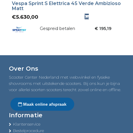
Vespa Sprint S Elettrica 45 Verde Ambizioso
Matt
€
5.630,00
Gespreid betalen
€ 195,19
Over Ons
Scooter Center Nederland met webwinkel en fysieke
showrooms met uitstekende scooters. Bij ons kun je bijna
voor allerlei soorten scooters terecht zowel online en offline.
Maak online afspraak
Informatie
Klantenservice
Bestelprocedure