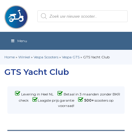
Producten
zoeken
Menu
Home
»
Winkel
»
Vespa Scooters
»
Vespa GTS
»
GTS Yacht Club
GTS Yacht Club
Levering in Heel NL
Betaal in 3 maanden zonder BKR
check
Laagste prijs garantie
500+
scooters op
voorraad!