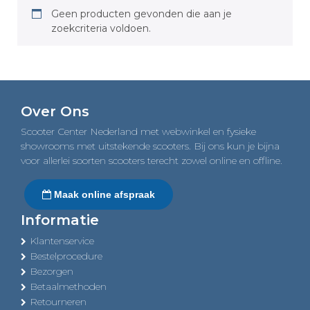
Geen producten gevonden die aan je
zoekcriteria voldoen.
Over Ons
Scooter Center Nederland met webwinkel en fysieke
showrooms met uitstekende scooters. Bij ons kun je bijna
voor allerlei soorten scooters terecht zowel online en offline.
Maak online afspraak
Informatie
Klantenservice
Bestelprocedure
Bezorgen
Betaalmethoden
Retourneren