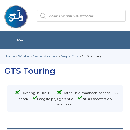
Producten
zoeken
Menu
Home
»
Winkel
»
Vespa Scooters
»
Vespa GTS
»
GTS Touring
GTS Touring
Levering in Heel NL
Betaal in 3 maanden zonder BKR
check
Laagste prijs garantie
500+
scooters op
voorraad!