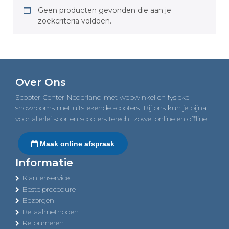
Geen producten gevonden die aan je
zoekcriteria voldoen.
Over Ons
Scooter Center Nederland met webwinkel en fysieke
showrooms met uitstekende scooters. Bij ons kun je bijna
voor allerlei soorten scooters terecht zowel online en offline.
Maak online afspraak
Informatie
Klantenservice
Bestelprocedure
Bezorgen
Betaalmethoden
Retourneren