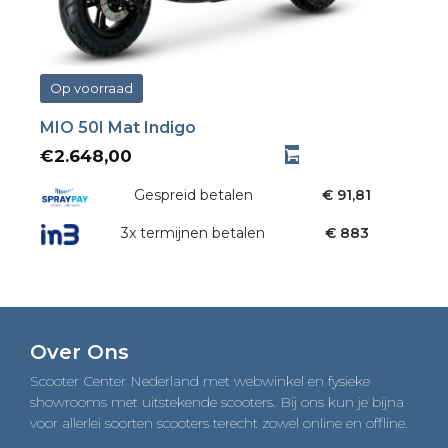
Op voorraad
MIO 50I Mat Indigo
€
2.648,00
Gespreid betalen
€ 91,81
3x termijnen betalen
€ 883
Over Ons
Scooter Center Nederland met webwinkel en fysieke
showrooms met uitstekende scooters. Bij ons kun je bijna
voor allerlei soorten scooters terecht zowel online en offline.