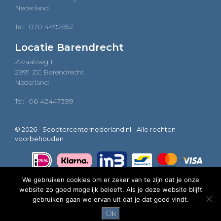
Nederland
Tel:
070 4492852
Locatie Barendrecht
Zwaalweg 11
2991 ZC Barendrecht
Nederland
Tel:
06 42447399
© 2026 - Scootercenternederland.nl - Alle rechten
voorbehouden
We gebruiken cookies om er zeker van te zijn dat je onze
website zo goed mogelijk beleeft. Als je deze website blijft
0
gebruiken gaan we ervan uit dat je dat goed vindt.
Ok