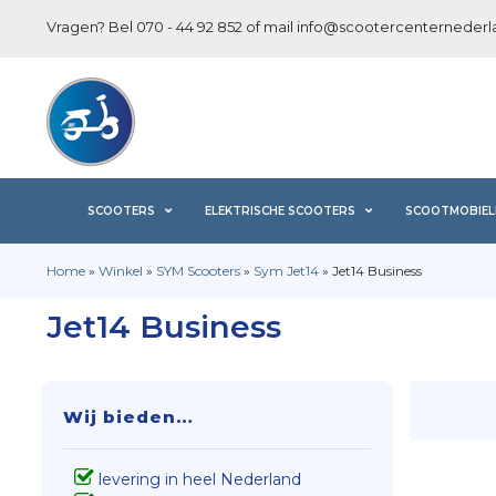
Vragen? Bel
070 - 44 92 852
of mail
info@scootercenternederla
SCOOTERS
ELEKTRISCHE SCOOTERS
SCOOTMOBIEL
Home
»
Winkel
»
SYM Scooters
»
Sym Jet14
»
Jet14 Business
Jet14 Business
Wij bieden…
levering in heel Nederland