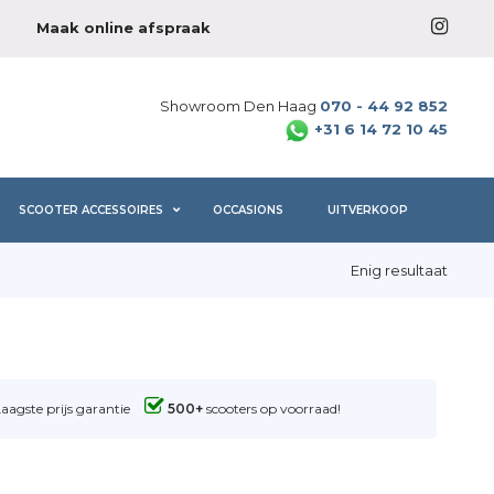
Maak online afspraak
Showroom Den Haag
070 - 44 92 852
+31 6 14 72 10 45
SCOOTER ACCESSOIRES
OCCASIONS
UITVERKOOP
Enig resultaat
Laagste prijs garantie
500+
scooters op voorraad!