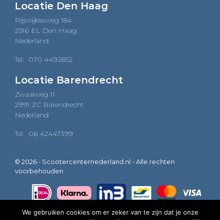
Locatie Den Haag
Rijswijkseweg 184
2516 EL Den Haag
Nederland
Tel:
070 4492852
Locatie Barendrecht
Zwaalweg 11
2991 ZC Barendrecht
Nederland
Tel:
06 42447399
© 2026 - Scootercenternederland.nl - Alle rechten
voorbehouden
We gebruiken cookies om er zeker van te zijn dat je onze