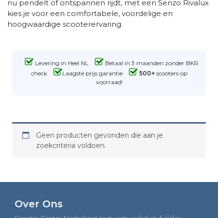
nu pendelt of ontspannen rijdt, met een Senzo Rivalux
kies je voor een comfortabele, voordelige en
hoogwaardige scooterervaring.
Levering in Heel NL
Betaal in 3 maanden zonder BKR
check
Laagste prijs garantie
500+
scooters op
voorraad!
Geen producten gevonden die aan je
zoekcriteria voldoen.
Over Ons